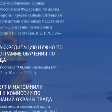
оду опубликован Приказ
ПЕРВОЙ
Российской Федерации по делам
ПОМОЩИ
бороны, чрезвычайным ситуациям
оследствий стихийных бедствий от
57 «О внесении изменений в
Документы с внесением в
сии от 5 сентября 2021г. № 596»
реестр Минтруда РФ. 8-800-
201-5560 (бесплатная линия)
 АККРЕДИТАЦИЮ НУЖНО ПО
ОГРАММЕ ОБУЧЕНИЯ ПО
УДА
а Роструда "Онлайнинспекция.РФ"
5 от 10 июня 2026 г.)
ЕЛЯМ НАПОМНИЛИ
Я К КОМИССИИ ПО
ЗНАНИЙ ОХРАНЫ ТРУДА
тва труда и социальной защиты
ации от 26 февраля 2026 г. № 15-2/