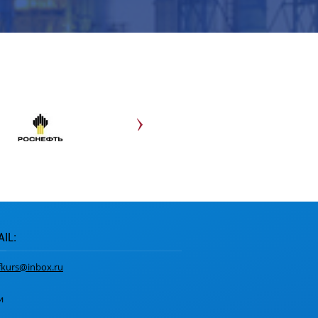
IL:
fkurs@inbox.ru
и