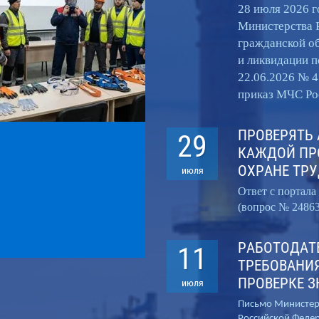
28 июля 2026 г
ТРУДА
Министерства 
гражданской о
Документы с внесением в
и ликвидации п
реестр Минтруда РФ. 8-800-
22.06.2026 № 4
приказ МЧС Рос
201-5560 (бесплатная линия)
ПРОВЕРЯТЬ
29
КАЖДОЙ ПР
ОХРАНЕ ТР
июля
Ответ с портал
(вопрос № 24863
РАБОТОДАТ
11
ТРЕБОВАНИ
ПРОВЕРКЕ 
июля
Письмо Министерс
Российской Федер