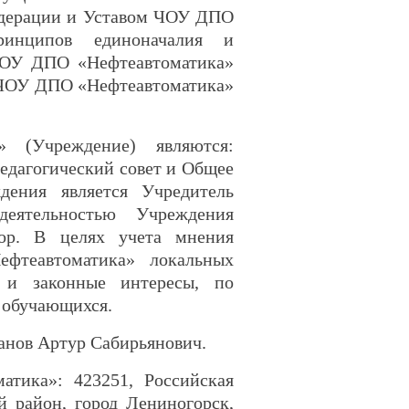
едерации и Уставом ЧОУ ДПО
ринципов единоначалия и
ЧОУ ДПО «Нефтеавтоматика»
у ЧОУ ДПО «Нефтеавтоматика»
 (Учреждение) являются:
едагогический совет и Общее
дения является Учредитель
деятельностью Учреждения
тор. В целях учета мнения
теавтоматика» локальных
 и законные интересы, по
 обучающихся.
нов Артур Сабирьянович.
тика»: 423251, Российская
й район, город Лениногорск,